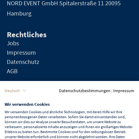
NORD EVENT GmbH
Spitalerstraße 11 20095
Hamburg
Rechtliches
Jobs
Impressum
Datenschutz
AGB
Sprache
Deutsch
Datenschutzbestimmungen
|
Impressum
Wir verwenden Cookies
Deutsch
Wir verwenden Cookies und ähnliche Technologien, mit deren Hilfe wir Ihre
personenbezogenen Daten verarbeiten. Sofern Sie damit einverstanden sind,
können wir dies zur Analyse unserer Besucherdaten, um unsere Website zu
verbessern, personalisierte Inhalte anzuzeigen und Ihnen ein großartiges Website-
Erlebnis zu bieten tun. Bestimmte Cookies sind für den reibungslosen Betrieb
unserer Website erforderlich und können nicht abgelehnt werden. Ihre Daten