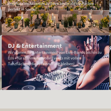
und floralen Akzenten in Ihren bevorzugten Farben
perfekt in Szene!
DJ & Entertainment
Wir planen Ihr Entertainment von Live-Bands bis hin zu
DJs – für stimmungsvolle Events mit vollen
Tanzflächen, die in Erinnerung bleiben!