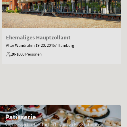
Ehemaliges Hauptzollamt
Alter Wandrahm 19-20, 20457 Hamburg
20-1000
Personen
Patisserie
Von Desserts über Torten bis hin zu Eis-Stationen –