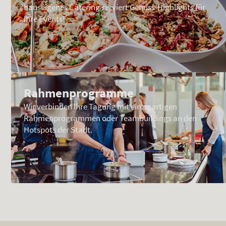
hauseigenes Catering serviert Genuss-Highlights für
Ihre Events!
Rahmenprogramme
Wir verbinden Ihre Tagung mit einzigartigen
Rahmenprogrammen oder Teambuildings an den
Hotspots der Stadt.