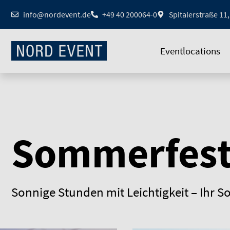
Zum
info@nordevent.de
+49 40 200064-0
Spitalerstraße 1
Inhalt
springen
Eventlocations
Sommerfest
Sonnige Stunden mit Leichtigkeit – Ihr