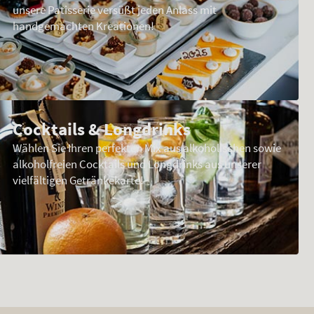
unsere Patisserie versüßt jeden Anlass mit
handgemachten Kreationen!
Cocktails & Longdrinks
Wählen Sie Ihren perfekten Mix aus alkoholischen sowie
alkoholfreien Cocktails und Longdrinks aus unserer
vielfältigen Getränkekarte!