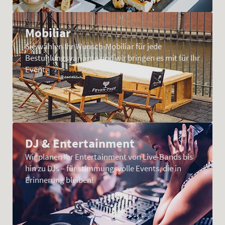
Mobiliar
Sie wählen Ihr Wunsch-Mobiliar für jede
Bestuhlungsvariante und wir bringen es mit für Ihr
Event.
DJ & Entertainment
Wir planen Ihr Entertainment von Live-Bands bis
hin zu DJs – für stimmungsvolle Events, die in
Erinnerung bleiben!