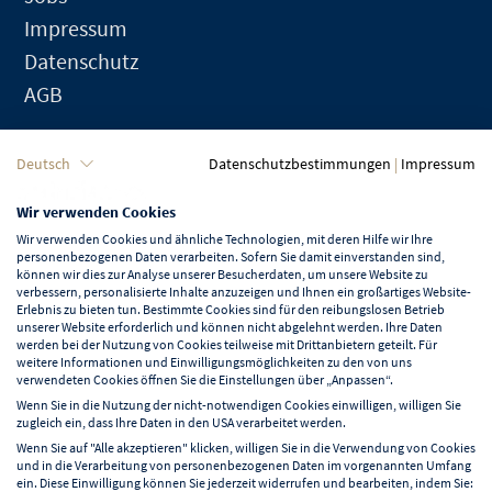
Impressum
Datenschutz
AGB
Sprache
Deutsch
Datenschutzbestimmungen
|
Impressum
Wir verwenden Cookies
Deutsch
Wir verwenden Cookies und ähnliche Technologien, mit deren Hilfe wir Ihre
personenbezogenen Daten verarbeiten. Sofern Sie damit einverstanden sind,
können wir dies zur Analyse unserer Besucherdaten, um unsere Website zu
verbessern, personalisierte Inhalte anzuzeigen und Ihnen ein großartiges Website-
Erlebnis zu bieten tun. Bestimmte Cookies sind für den reibungslosen Betrieb
unserer Website erforderlich und können nicht abgelehnt werden. Ihre Daten
Mehr erfahren über NORD EVENT
werden bei der Nutzung von Cookies teilweise mit Drittanbietern geteilt. Für
weitere Informationen und Einwilligungsmöglichkeiten zu den von uns
Blog
verwendeten Cookies öffnen Sie die Einstellungen über „Anpassen“.
Wenn Sie in die Nutzung der nicht-notwendigen Cookies einwilligen, willigen Sie
zugleich ein, dass Ihre Daten in den USA verarbeitet werden.
Wenn Sie auf "Alle akzeptieren" klicken, willigen Sie in die Verwendung von Cookies
und in die Verarbeitung von personenbezogenen Daten im vorgenannten Umfang
ein. Diese Einwilligung können Sie jederzeit widerrufen und bearbeiten, indem Sie: