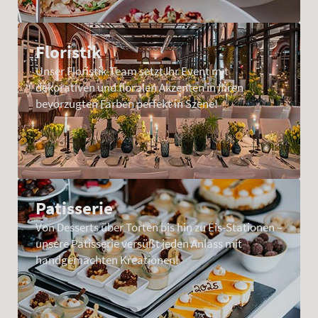
Floristik
Unser Floristik-Team setzt Ihr Event mit
dekorativen und floralen Akzenten in Ihren
bevorzugten Farben perfekt in Szene!
Patisserie
Von Desserts über Torten bis hin zu Eis-Stationen –
unsere Patisserie versüßt jeden Anlass mit
handgemachten Kreationen!