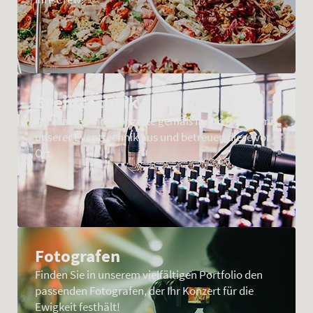
Eventtechnik
Wir statten Ihre Konzerte gemäß Ihrem Bedarf mit
unserer Eventtechnik aus und betreuen diese vor
Ort.
Fotografen
Finden Sie in unserem vielfältigen Portfolio den
passenden Fotografen, der Ihr Konzert für die
Ewigkeit festhält!