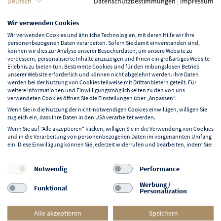
Sprache
Deutsch
Datenschutzbestimmungen
|
Impressum
Wir verwenden Cookies
Deutsch
Wir verwenden Cookies und ähnliche Technologien, mit deren Hilfe wir Ihre
personenbezogenen Daten verarbeiten. Sofern Sie damit einverstanden sind,
können wir dies zur Analyse unserer Besucherdaten, um unsere Website zu
verbessern, personalisierte Inhalte anzuzeigen und Ihnen ein großartiges Website-
Erlebnis zu bieten tun. Bestimmte Cookies sind für den reibungslosen Betrieb
unserer Website erforderlich und können nicht abgelehnt werden. Ihre Daten
Mehr erfahren über NORD EVENT
werden bei der Nutzung von Cookies teilweise mit Drittanbietern geteilt. Für
weitere Informationen und Einwilligungsmöglichkeiten zu den von uns
Blog
verwendeten Cookies öffnen Sie die Einstellungen über „Anpassen“.
Wenn Sie in die Nutzung der nicht-notwendigen Cookies einwilligen, willigen Sie
zugleich ein, dass Ihre Daten in den USA verarbeitet werden.
Wenn Sie auf "Alle akzeptieren" klicken, willigen Sie in die Verwendung von Cookies
und in die Verarbeitung von personenbezogenen Daten im vorgenannten Umfang
ein. Diese Einwilligung können Sie jederzeit widerrufen und bearbeiten, indem Sie:
Folgen Sie uns auf:
F
I
Y
L
Notwendig
Performance
a
n
o
i
Werbung /
Funktional
Personalization
c
s
u
n
e
t
t
k
Alle akzeptieren
Speichern
b
a
u
e