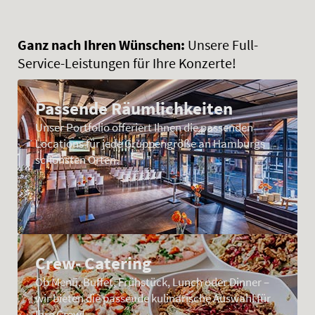
Ganz nach Ihren Wünschen:
Unsere Full-
Service-Leistungen für Ihre Konzerte!
Passende Räumlichkeiten
Unser Portfolio offeriert Ihnen die passenden
Locations für jede Gruppengröße an Hamburgs
schönsten Orten.
Crew- Catering
Ob Menü, Buffet, Frühstück, Lunch oder Dinner –
wir bieten die passende kulinarische Auswahl für
Ihre Crew!