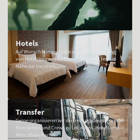
Hotels
Auf Wunsch kümmern wir uns um die Buchung
von Hotelzimmern für Ihre Artists und Crews in
Nähe zur Location.
Transfer
Gerne organisieren wir den reibungslosen Transfer
Ihrer Artists und Crews zu Locations, Hotels und
After-Show-Partys.