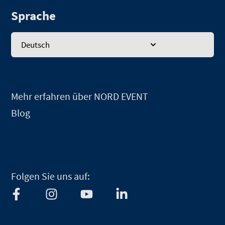
Sprache
Deutsch
Mehr erfahren über NORD EVENT
Blog
Folgen Sie uns auf:
F
I
Y
L
a
n
o
i
c
s
u
n
e
t
t
k