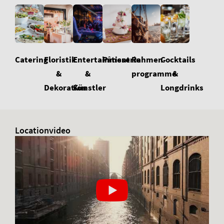
Floristik
Cocktails
Catering
Entertainment
Pâtisserie
Rahmen-
&
&
&
programme
Dekoration
Longdrinks
Künstler
Locationvideo